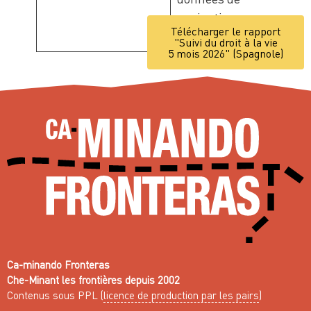
navigation sur
Télécharger le rapport
ce site.
"Suivi du droit à la vie
5 mois 2026" (Spagnole)
Ca-minando Fronteras
Che-Minant les frontières depuis 2002
Contenus sous PPL (
licence de production par les pairs
)