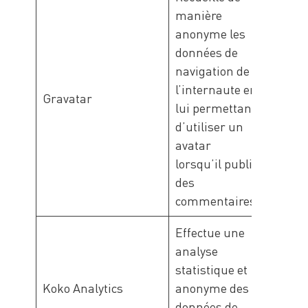
manière
anonyme les
données de
navigation de
l’internaute en
Gravatar
Grava
lui permettant
d’utiliser un
avatar
lorsqu’il publie
des
commentaires.
Effectue une
analyse
statistique et
Ca-
Koko Analytics
anonyme des
Minan
données de
Front