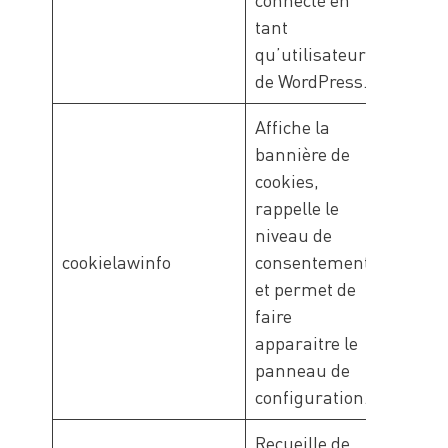
Front
tant
qu’utilisateur
de WordPress.
Affiche la
bannière de
cookies,
rappelle le
niveau de
Ca-
cookielawinfo
consentement
Minan
et permet de
Front
faire
apparaitre le
panneau de
configuration.
Recueille de