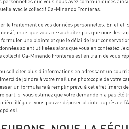
es personnelles que vous nous avez communiquées ainsi 
tuelle avec le collectif Ca-Minando Fronteras.
iter le traitement de vos données personnelles. En effet, 
 abusif, mais que vous ne souhaitez pas que nous les su
 formuler une plainte et que le délai de leur conservatio
données soient utilisées alors que vous en contestez l’e
 le collectif Ca-Minando Fronteras est en train de vous ré
ou solliciter plus d’informations en adressant un courri
erci de joindre à votre mail une photocopie de votre cart
sser un formulaire à remplir prévu à cet effet (merci de
re part, si vous estimez que votre demande n’a pas été t
anière illégale, vous pouvez déposer plainte auprès de l’
gpd.es).
SURONS-NOUS LA SÉCUR