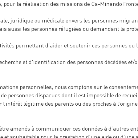
 pour la réalisation des missions de Ca-Minando Fronter
iale, juridique ou médicale envers les personnes migrant
mais aussi les personnes réfugiées ou demandant la prote
tivités permettant d’aider et soutenir ces personnes ou l
recherche et d’identification des personnes décédées et/
ormations personnelles, nous comptons sur le consente
 de personnes disparues dont il est impossible de recuei
l’intérêt légitime des parents ou des proches à l’origin
s être amenés à communiquer ces données à d’autres enti
ile et souhaitable pour la prestation d’une aide ou d’une 