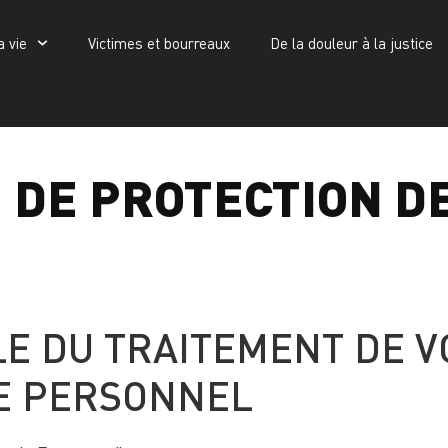
a vie
Victimes et bourreaux
De la douleur à la justice
Victimes et bourreaux
De la douleur à la justice
Publications
 vie privée
 DE PROTECTION DE
E DU TRAITEMENT DE V
E PERSONNEL