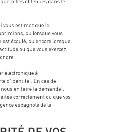
que celles obtenues dans le
si vous estimez que le
pprimions, ou lorsque vous
n est écoulé, ou encore lorsque
xactitude ou que vous exercez
pondre.
er électronique à
e d’identité). En cas de
 nous en faire la demande).
raitée correctement ou que vos
Agence espagnole de la
ITÉ DE VOS