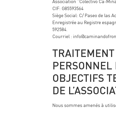
Association “Colectivo Ca-Min
CIF: G85593564
Siège Social: C/ Paseo de las A
Enregistrée au Registre espagn
592584.
Courriel : info@caminandofron
TRAITEMENT
PERSONNEL D
OBJECTIFS T
DE L’ASSOCIA
Nous sommes amenés à utilise