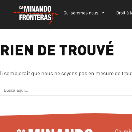
Qui sommes nous
Droit à l
Qui sommes nous
Droit à la vie
Portada
»
harragas
RIEN DE TROUVÉ
Il semblerait que nous ne soyons pas en mesure de trou
Search
for:
Ca-min