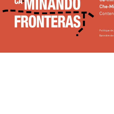
Che-Min
Conten
Politique de 
Bannière de 