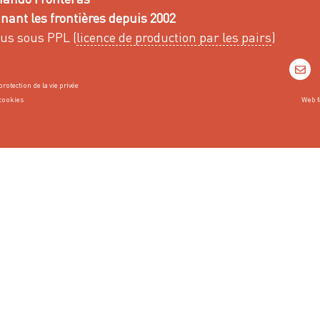
ant les frontières depuis 2002
us sous PPL (
licence de production par les pairs
)
protection de la vie privée
cookies
Web f