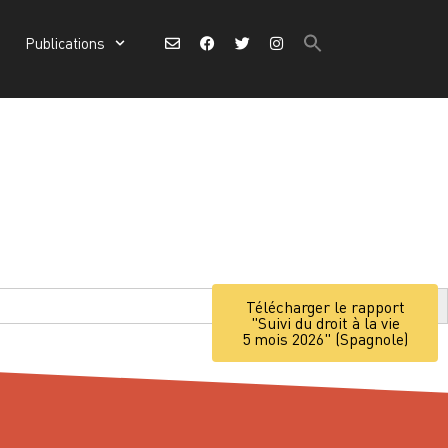
Search
Publications
for:
Search Button
Search
for:
Search Button
Search B
Télécharger le rapport
"Suivi du droit à la vie
5 mois 2026" (Spagnole)