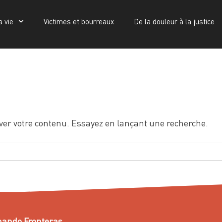
a vie
Victimes et bourreaux
De la douleur à la justice
Victimes et bourreaux
De la douleur à la justice
Publications
ver votre contenu. Essayez en lançant une recherche.
ando Fronteras