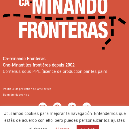
Ca-minando Fronteras
Che-Minant les frontières depuis 2002
Contenus sous PPL (
licence de production par les pairs
)
Politique de protection de la vie privée
Bannière de cookies
Utilizamos cookies para mejorar la navegación. Entendemos que
Web fait avec ♥ par
Nodo Común
estás de acuerdo con ello, pero puedes personalizar los ajustes