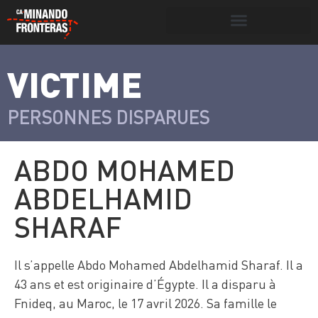
Search for:
Search Button
VICTIME
>
Víctimas y
Portada
»
Víctimas
»
Abdo
victimarios
Mohamed Abdelhamid Sharaf
PERSONNES DISPARUES
ABDO MOHAMED
ABDELHAMID
SHARAF
Il s’appelle Abdo Mohamed Abdelhamid Sharaf. Il a
43 ans et est originaire d’Égypte. Il a disparu à
Fnideq, au Maroc, le 17 avril 2026. Sa famille le