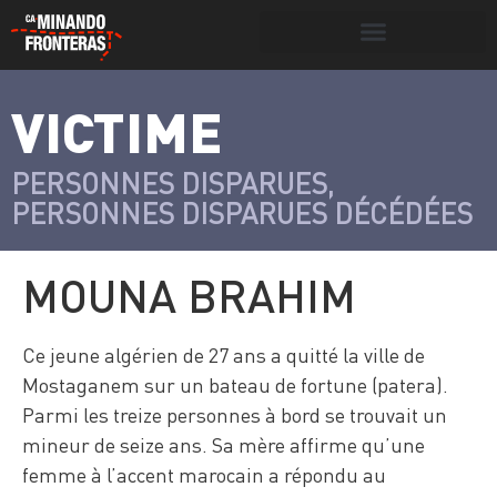
Search for:
Search Button
VICTIME
>
Víctimas y
Portada
»
Víctimas
»
Mouna Brahim
victimarios
PERSONNES DISPARUES
,
PERSONNES DISPARUES DÉCÉDÉES
MOUNA BRAHIM
Ce jeune algérien de 27 ans a quitté la ville de
Mostaganem sur un bateau de fortune (patera).
Parmi les treize personnes à bord se trouvait un
mineur de seize ans. Sa mère affirme qu’une
femme à l’accent marocain a répondu au