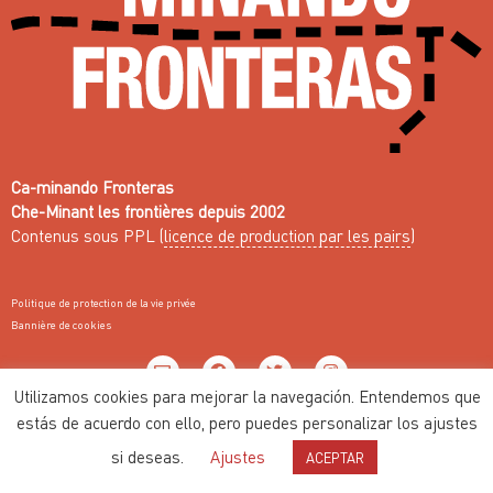
Ca-minando Fronteras
Che-Minant les frontières depuis 2002
Contenus sous PPL (
licence de production par les pairs
)
Politique de protection de la vie privée
Bannière de cookies
Utilizamos cookies para mejorar la navegación. Entendemos que
Web fait avec ♥ par
Nodo Común
estás de acuerdo con ello, pero puedes personalizar los ajustes
si deseas.
Ajustes
ACEPTAR