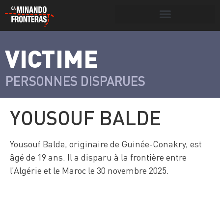
Search for:
Search Button
VICTIME
>
Víctimas y
Portada
»
Víctimas
»
Yousouf Balde
victimarios
PERSONNES DISPARUES
YOUSOUF BALDE
Yousouf Balde, originaire de Guinée-Conakry, est
âgé de 19 ans. Il a disparu à la frontière entre
l’Algérie et le Maroc le 30 novembre 2025.