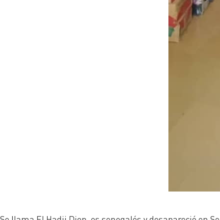
Se llama El Hadji Diop, es senegalés y desapareció en S