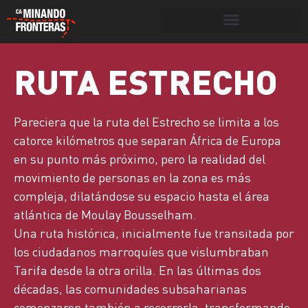
Botón de búsqueda
RUTA ESTRECHO
>
>
Derecho a la vida
Víctimas y
>
Rutas
Portada
»
Ruta Estrecho
victimarios
Pareciera que la ruta del Estrecho se limita a los
catorce kilómetros que separan África de Europa
en su punto más próximo, pero la realidad del
movimiento de personas en la zona es más
compleja, dilatándose su espacio hasta el área
atlántica de Moulay Bousselham.
Una
ruta histórica, inicialmente
fue
transitada por
los ciudadanos marroquíes que vislumbraban
Tarifa desde la otra orilla. En las últimas dos
décadas, las comunidades subsaharianas
comenzaron también a recorrerla, transformando