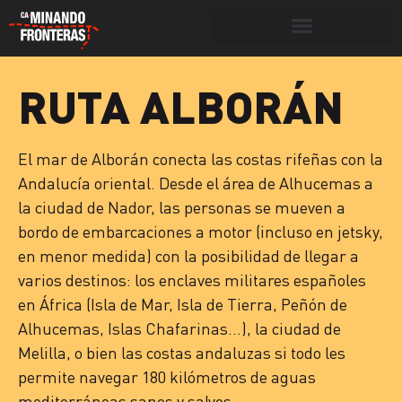
Botón de búsqueda
RUTA ALBORÁN
>
Derecho a la vida
>
Rutas
El mar de Alborán conecta las costas rifeñas con la
Andalucía oriental. Desde el área de Alhucemas a
la ciudad de Nador, las personas se mueven a
bordo de embarcaciones a motor (incluso en jetsky,
en menor medida) con la posibilidad de llegar a
varios destinos: los enclaves militares españoles
en África (Isla de Mar, Isla de Tierra, Peñón de
Alhucemas, Islas Chafarinas…), la ciudad de
Melilla, o bien las costas andaluzas si todo les
permite navegar 180 kilómetros de aguas
mediterráneas sanos y salvos.