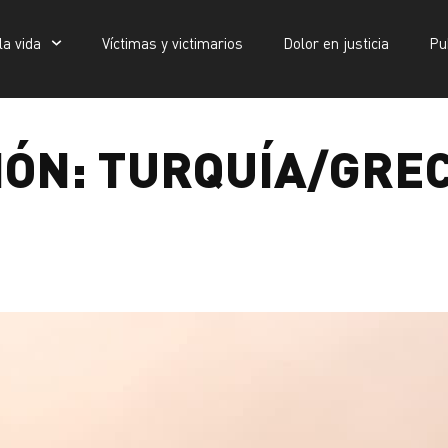
la vida
Víctimas y victimarios
Dolor en justicia
Pu
Víctimas y victimarios
Víctimas y victimarios
Dolor en justicia
Dolor en justicia
Publicaciones
Publicaciones
ia
IÓN:
TURQUÍA/GREC