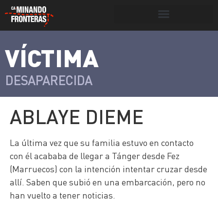
Botón de búsqueda
VÍCTIMA
>
Víctimas y
Portada
»
Víctimas
»
Ablaye Dieme
victimarios
DESAPARECIDA
ABLAYE DIEME
La última vez que su familia estuvo en contacto
con él acababa de llegar a Tánger desde Fez
(Marruecos) con la intención intentar cruzar desde
allí. Saben que subió en una embarcación, pero no
han vuelto a tener noticias.