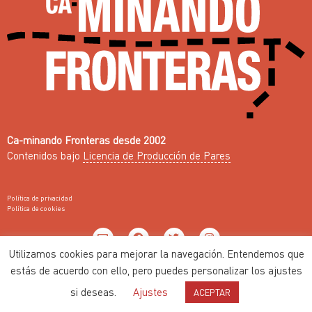
Ca-minando Fronteras desde 2002
Contenidos bajo
Licencia de Producción de Pares
Política de privacidad
Política de cookies
Utilizamos cookies para mejorar la navegación. Entendemos que
Web con ♥ por
Nodo Común
estás de acuerdo con ello, pero puedes personalizar los ajustes
si deseas.
Ajustes
ACEPTAR