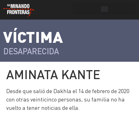
Botón de búsqueda
VÍCTIMA
>
Víctimas y
Portada
»
Víctimas
»
Aminata Kante
victimarios
DESAPARECIDA
AMINATA KANTE
Desde que salió de Dakhla el 14 de febrero de 2020
con otras veinticinco personas, su familia no ha
vuelto a tener noticias de ella.