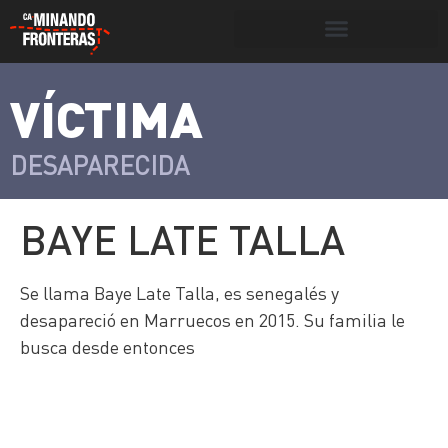
Botón de búsqueda
VÍCTIMA
>
Víctimas y
Portada
»
Víctimas
»
Baye Late
victimarios
Talla
DESAPARECIDA
BAYE LATE TALLA
Se llama Baye Late Talla, es senegalés y
desapareció en Marruecos en 2015. Su familia le
busca desde entonces