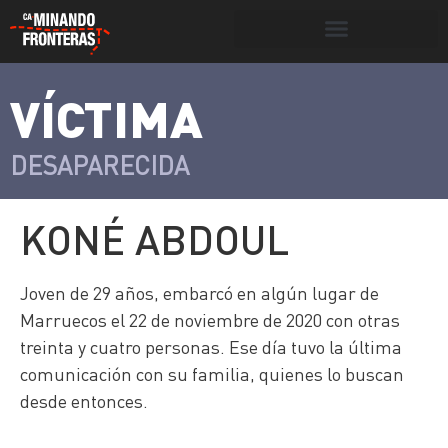
Botón de búsqueda
VÍCTIMA
>
Víctimas y
Portada
»
Víctimas
»
Koné Abdoul
victimarios
DESAPARECIDA
KONÉ ABDOUL
Joven de 29 años, embarcó en algún lugar de
Marruecos el 22 de noviembre de 2020 con otras
treinta y cuatro personas. Ese día tuvo la última
comunicación con su familia, quienes lo buscan
desde entonces.