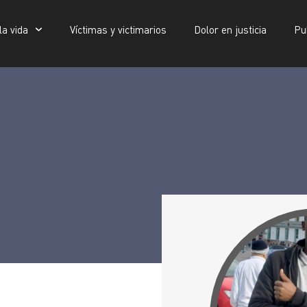
la vida
Víctimas y victimarios
Dolor en justicia
Pu
Víctimas y victimarios
Dolor en justicia
Publicaciones
Moussa Kamagate