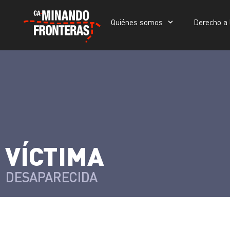
Quiénes somos
Derecho a 
Quiénes somos
Derecho a la vida
>
Víctimas y victimarios
Portada
»
Víctimas
»
VÍCTIMA
DESAPARECIDA