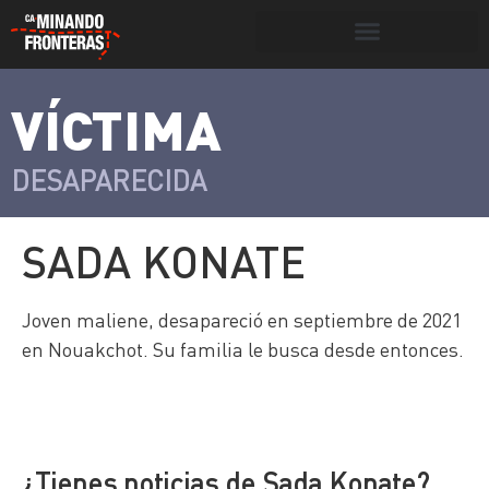
Botón de búsqueda
VÍCTIMA
>
Víctimas y
Portada
»
Víctimas
»
Sada Konate
victimarios
DESAPARECIDA
SADA KONATE
Joven maliene, desapareció en septiembre de 2021
en Nouakchot. Su familia le busca desde entonces.
¿Tienes noticias de Sada Konate?