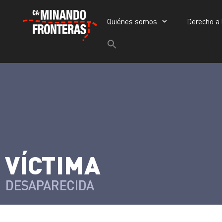
Quiénes somos
Derecho a 
Quiénes somos
Derecho a la vida
Buscar:
Botón de búsqueda
>
Víctimas y victimarios
Portada
»
Víctimas
»
VÍCTIMA
DESAPARECIDA