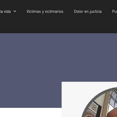
la vida
Víctimas y victimarios
Dolor en justicia
Pu
Víctimas y victimarios
Dolor en justicia
Publicaciones
Said Ben Abdelkader