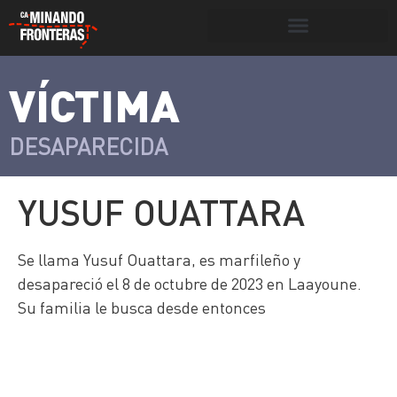
Botón de búsqueda
VÍCTIMA
>
Víctimas y
Portada
»
Víctimas
»
Yusuf Ouattara
victimarios
DESAPARECIDA
YUSUF OUATTARA
Se llama Yusuf Ouattara, es marfileño y
desapareció el 8 de octubre de 2023 en Laayoune.
Su familia le busca desde entonces