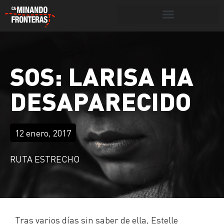
Botón de búsqueda
SOS: LARISA HA
Portada
»
SOS: Larisa ha desaparecido
DESAPARECIDO
12 enero, 2017
RUTA ESTRECHO
Tras varios días sin saber de ella, Estelle