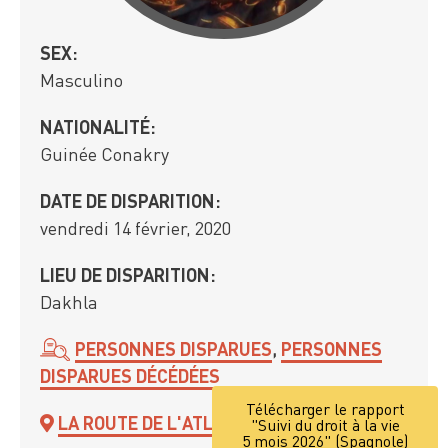
SEX:
Masculino
NATIONALITÉ:
Guinée Conakry
DATE DE DISPARITION:
vendredi 14 février, 2020
LIEU DE DISPARITION:
Dakhla
PERSONNES DISPARUES
,
PERSONNES
DISPARUES DÉCÉDÉES
Télécharger le rapport
LA ROUTE DE L'ATLANTIQUE
"Suivi du droit à la vie
5 mois 2026" (Spagnole)