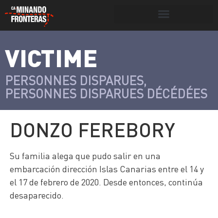
Search for:
Search Button
VICTIME
>
Víctimas y
Portada
»
Víctimas
»
Donzo
victimarios
Ferebory
PERSONNES DISPARUES
,
PERSONNES DISPARUES DÉCÉDÉES
DONZO FEREBORY
Su familia alega que pudo salir en una
embarcación dirección Islas Canarias entre el 14 y
el 17 de febrero de 2020. Desde entonces, continúa
desaparecido.