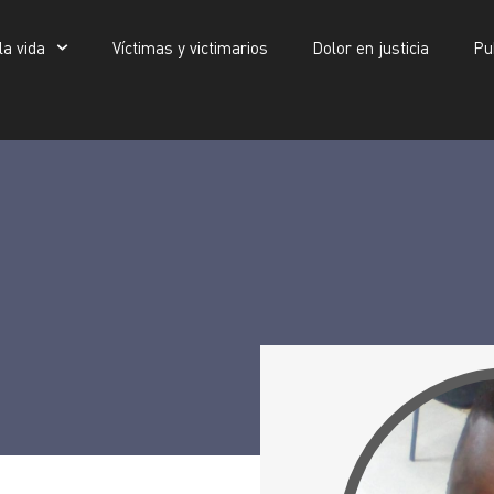
la vida
Víctimas y victimarios
Dolor en justicia
Pu
Víctimas y victimarios
Dolor en justicia
Publicaciones
Donzo Ferebory