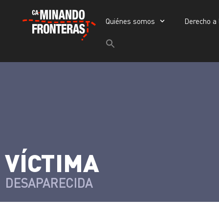
Quiénes somos
Derecho a 
Quiénes somos
Derecho a la vida
Buscar:
Botón de búsqueda
>
Víctimas y victimarios
Portada
»
Víctimas
»
VÍCTIMA
DESAPARECIDA