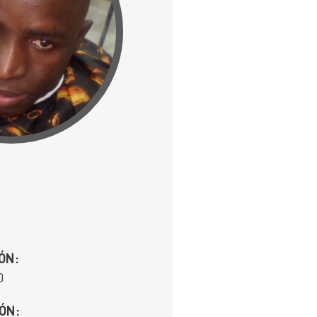
ÓN:
0
ÓN: