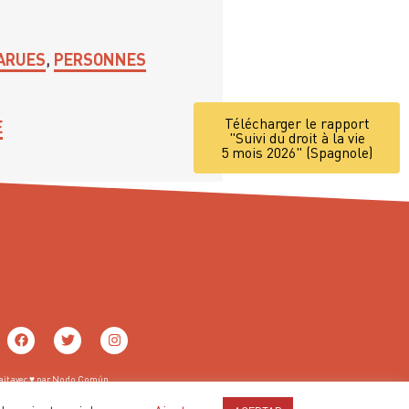
ARUES
,
PERSONNES
Télécharger le rapport
E
"Suivi du droit à la vie
5 mois 2026" (Spagnole)
ait avec ♥ par
Nodo Común