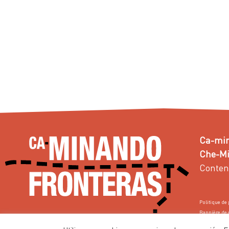
Ca-min
Che-Min
Conten
Politique de 
Bannière de 