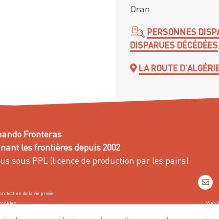
Oran
PERSONNES DISP
DISPARUES DÉCÉDÉES
LA ROUTE D’ALGÉRI
ando Fronteras
ant les frontières depuis 2002
us sous PPL (
licence de production par les pairs
)
protection de la vie privée
cookies
Web f