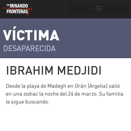
Botón de búsqueda
VÍCTIMA
>
Víctimas y
Portada
»
Víctimas
»
Ibrahim
victimarios
Medjidi
DESAPARECIDA
IBRAHIM MEDJIDI
Desde la playa de Madegh en Orán (Argelia) salió
en una zodiac la noche del 24 de marzo. Su familia
le sigue buscando.