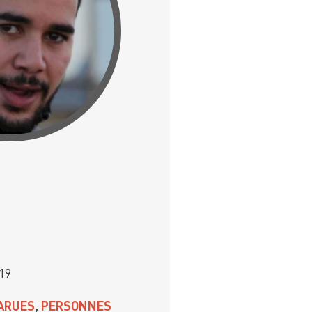
019
ARUES
,
PERSONNES