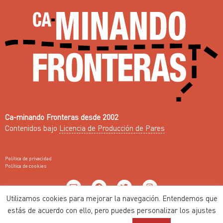
Ca-minando Fronteras desde 2002
Contenidos bajo
Licencia de Producción de Pares
Política de privacidad
Política de cookies
Utilizamos cookies para mejorar la navegación. Entendemos que
Web con ♥ por
Nodo Común
estás de acuerdo con ello, pero puedes personalizar los ajustes