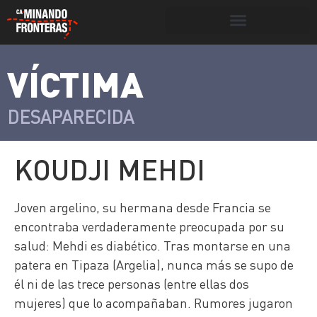
Botón de búsqueda
VÍCTIMA
>
Víctimas y
Portada
»
Víctimas
»
Koudji Mehdi
victimarios
DESAPARECIDA
KOUDJI MEHDI
Joven argelino, su hermana desde Francia se
encontraba verdaderamente preocupada por su
salud: Mehdi es diabético. Tras montarse en una
patera en Tipaza (Argelia), nunca más se supo de
él ni de las trece personas (entre ellas dos
mujeres) que lo acompañaban. Rumores jugaron