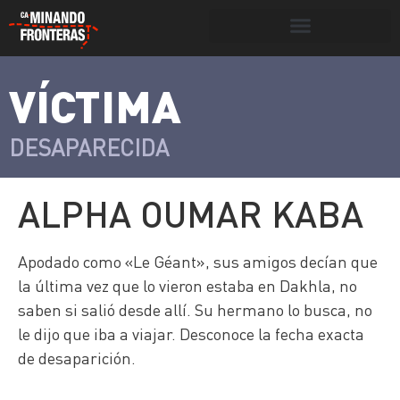
Botón de búsqueda
VÍCTIMA
>
Víctimas y
Portada
»
Víctimas
»
Alpha Oumar
victimarios
Kaba
DESAPARECIDA
ALPHA OUMAR KABA
Apodado como «Le Géant», sus amigos decían que
la última vez que lo vieron estaba en Dakhla, no
saben si salió desde allí. Su hermano lo busca, no
le dijo que iba a viajar. Desconoce la fecha exacta
de desaparición.