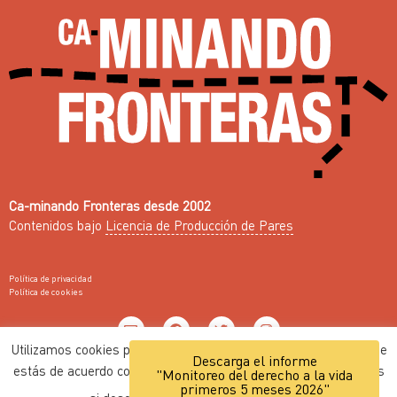
Ca-minando Fronteras desde 2002
Contenidos bajo
Licencia de Producción de Pares
Política de privacidad
Política de cookies
Utilizamos cookies para mejorar la navegación. Entendemos que
Descarga el informe
estás de acuerdo con ello, pero puedes personalizar los ajustes
Web con ♥ por
Nodo Común
"Monitoreo del derecho a la vida
primeros 5 meses 2026"