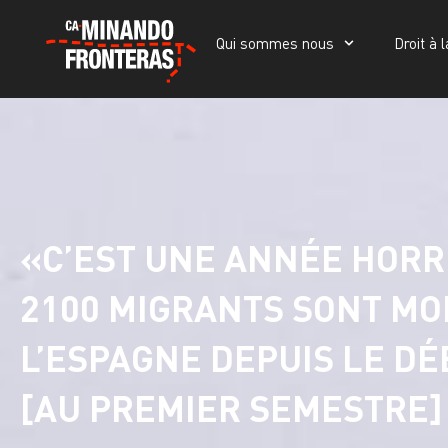
Qui sommes nous
Droit à l
Qui sommes nous
Droit à la vie
Portada
»
«C’est une année horrible»
l’Espagne depuis le début de l’année 
«C’EST UNE ANNÉE HORRI
2100 MIGRANTS SONT MO
L’ESPAGNE DEPUIS LE DÉ
[AU PREMIER SEMESTRE]