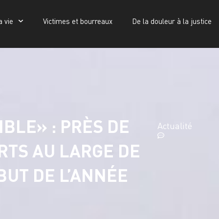
a vie
Victimes et bourreaux
De la douleur à la justice
Victimes et bourreaux
De la douleur à la justice
Publications
 : près de 2100 migrants sont morts au large de
[au premier semestre]
BLE» : PRÈS DE
Actualité
RTS AU LARGE DE
BUT DE L’ANNÉE