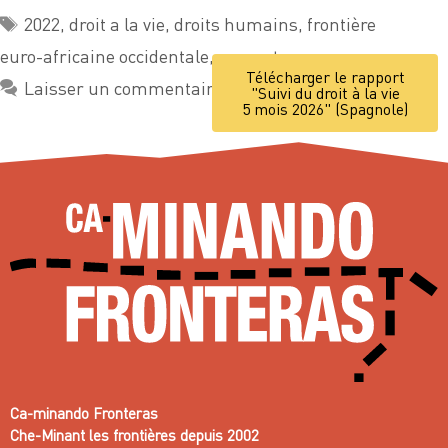
2022
,
droit a la vie
,
droits humains
,
frontière
euro-africaine occidentale
,
rapport
Télécharger le rapport
Laisser un commentaire
"Suivi du droit à la vie
5 mois 2026" (Spagnole)
Ca-minando Fronteras
Che-Minant les frontières depuis 2002