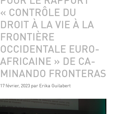
« CONTRÔLE DU
DROIT À LA VIE À LA
FRONTIÈRE
OCCIDENTALE EURO-
AFRICAINE » DE CA-
MINANDO FRONTERAS
17 février, 2023
par
Erika Guilabert