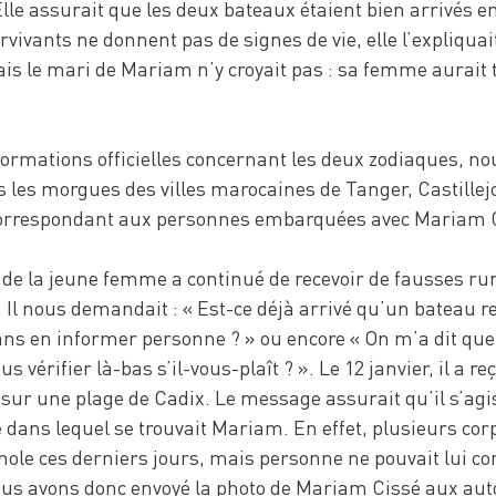
e assurait que les deux bateaux étaient bien arrivés e
vivants ne donnent pas de signes de vie, elle l’expliquai
is le mari de Mariam n’y croyait pas : sa femme aurait t
formations officielles concernant les deux zodiaques, n
 les morgues des villes marocaines de Tanger, Castillejo
correspondant aux personnes embarquées avec Mariam 
i de la jeune femme a continué de recevoir de fausses r
 Il nous demandait : « Est-ce déjà arrivé qu’un bateau r
ans en informer personne ? » ou encore « On m’a dit que
 vérifier là-bas s’il-vous-plaît ? ». Le 12 janvier, il a re
sur une plage de Cadix. Le message assurait qu’il s’agi
 dans lequel se trouvait Mariam. En effet, plusieurs cor
nole ces derniers jours, mais personne ne pouvait lui c
Nous avons donc envoyé la photo de Mariam Cissé aux aut