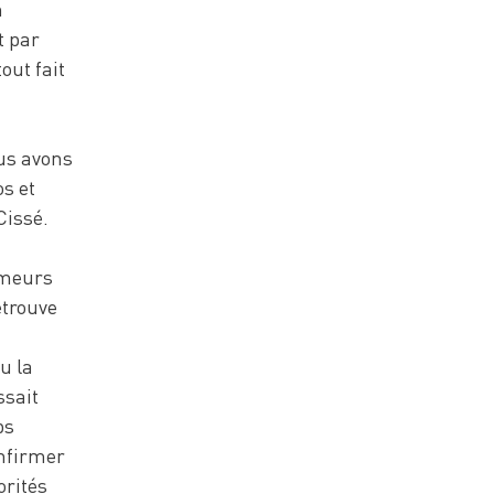
n
t par
out fait
ous avons
s et
Cissé.
umeurs
etrouve
çu la
ssait
ps
onfirmer
orités