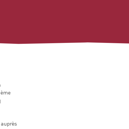
n
xième
q
s auprès