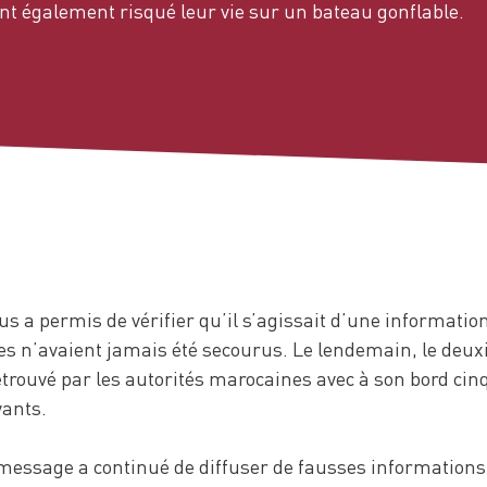
ent également risqué leur vie sur un bateau gonflable.
s a permis de vérifier qu’il s’agissait d’une informatio
s n’avaient jamais été secourus. Le lendemain, le deu
etrouvé par les autorités marocaines avec à son bord cin
vants.
u message a continué de diffuser de fausses information