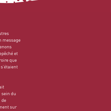
utres
un message
venons
repêché et
roire que
s’étaient
ait
 sein du
n de
ement sur