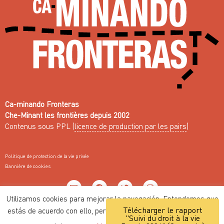
Ca-minando Fronteras
Che-Minant les frontières depuis 2002
Contenus sous PPL (
licence de production par les pairs
)
Politique de protection de la vie privée
Bannière de cookies
Utilizamos cookies para mejorar la navegación. Entendemos que
Télécharger le rapport
estás de acuerdo con ello, pero puedes personalizar los ajustes
Web fait avec ♥ par
Nodo Común
"Suivi du droit à la vie