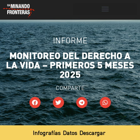
Botón de búsqueda
INFORME
Portada
»
Monitoreos
»
Monitoreo del Derecho a la
Vida – primeros 5 meses 2025
MONITOREO DEL DERECHO A
LA VIDA – PRIMEROS 5 MESES
2025
COMPARTE
Infografías
Datos
Descargar