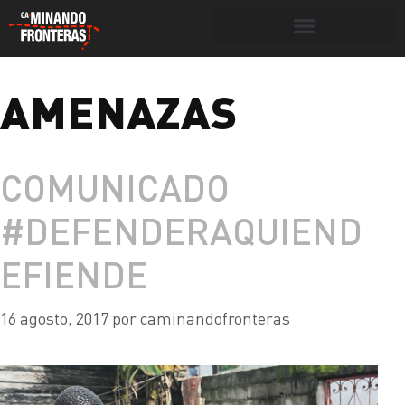
Botón de búsqueda
AMENAZAS
Portada
»
amenazas
COMUNICADO
#DEFENDERAQUIEND
EFIENDE
16 agosto, 2017
por
caminandofronteras