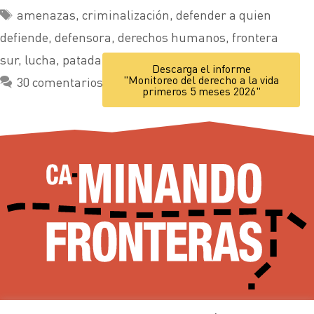
amenazas
,
criminalización
,
defender a quien
defiende
,
defensora
,
derechos humanos
,
frontera
sur
,
lucha
,
patada
,
pistola
,
policía
,
ucrif
Descarga el informe
"Monitoreo del derecho a la vida
30 comentarios
primeros 5 meses 2026"
Ca-minando Fronteras desde 2002