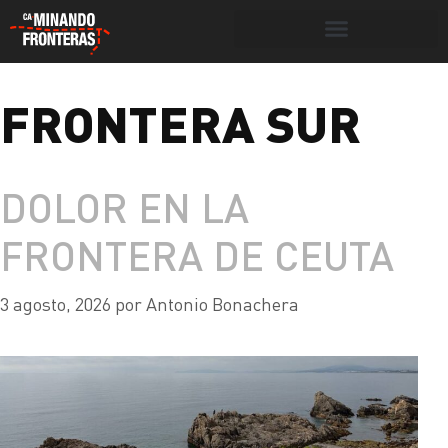
Botón de búsqueda
FRONTERA SUR
Portada
»
frontera sur
DOLOR EN LA
FRONTERA DE CEUTA
3 agosto, 2026
por
Antonio Bonachera