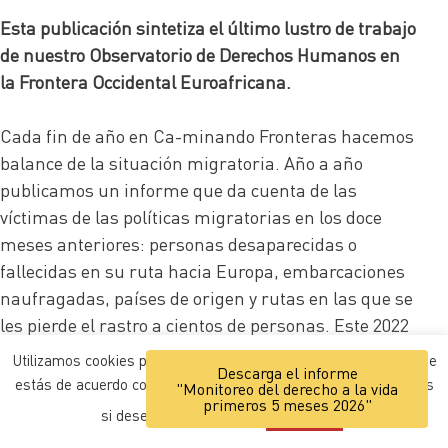
Esta publicación sintetiza el último lustro de trabajo
de nuestro Observatorio de Derechos Humanos en
la Frontera Occidental Euroafricana.
Cada fin de año en Ca-minando Fronteras hacemos
balance de la situación migratoria. Año a año
publicamos un informe que da cuenta de las
víctimas de las políticas migratorias en los doce
meses anteriores: personas desaparecidas o
fallecidas en su ruta hacia Europa, embarcaciones
naufragadas, países de origen y rutas en las que se
les pierde el rastro a cientos de personas. Este 2022
hacemos un balance distinto. Publicamos la cifra
Utilizamos cookies para mejorar la navegación. Entendemos que
Descarga el informe
actualizada de víctimas entre 2018 y 2022 (datos
estás de acuerdo con ello, pero puedes personalizar los ajustes
"Monitoreo del derecho a la vida
primeros 5 meses 2026"
actualizados a 30 de noviembre de 2022) en la
si deseas.
Ajustes
ACEPTAR
Frontera Occidental Euroafricana y proponemos un