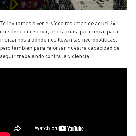
Te invitamos a ver el vídeo resumen de aquel 24J
que tiene que servir, ahora más que nunca, para
indicarnos a dónde nos llevan las necropolíticas,
pero también para reforzar nuestra capacidad de
seguir trabajando contra la violencia.