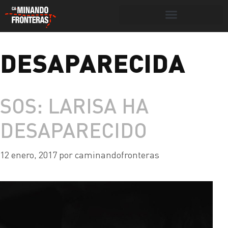
Botón de búsqueda
DESAPARECIDA
Portada
»
desaparecida
SOS: LARISA HA
DESAPARECIDO
12 enero, 2017
por
caminandofronteras