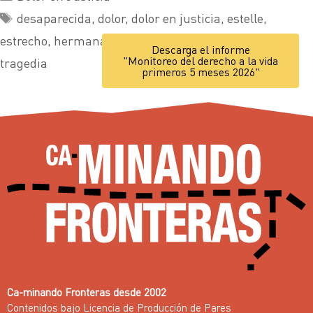
desaparecida
,
dolor
,
dolor en justicia
,
estelle
,
estrecho
,
hermana
,
larisa
,
mujer
,
naufragio
,
Descarga el informe
"Monitoreo del derecho a la vida
tragedia
primeros 5 meses 2026"
Ca-minando Fronteras desde 2002
Contenidos bajo
Licencia de Producción de Pares