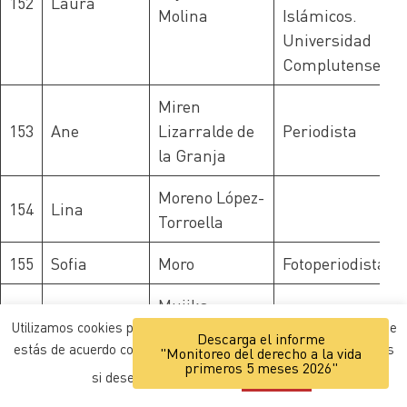
152
Laura
Molina
Islámicos.
Universidad
Complutense
Miren
153
Ane
Lizarralde de
Periodista
la Granja
Moreno López-
154
Lina
Torroella
155
Sofia
Moro
Fotoperiodista
Mujika
156
Amagoia
Periodista
Utilizamos cookies para mejorar la navegación. Entendemos que
Tolaretxipi
Descarga el informe
estás de acuerdo con ello, pero puedes personalizar los ajustes
"Monitoreo del derecho a la vida
primeros 5 meses 2026"
Scretaria
si deseas.
Ajustes
ACEPTAR
157
Txiki
Muñoz
General