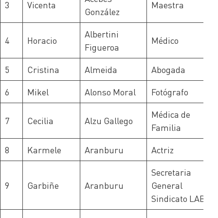
3
Vicenta
Maestra
González
Albertini
4
Horacio
Médico
Figueroa
5
Cristina
Almeida
Abogada
6
Mikel
Alonso Moral
Fotógrafo
Médica de
7
Cecilia
Alzu Gallego
Familia
8
Karmele
Aranburu
Actriz
Secretaria
9
Garbiñe
Aranburu
General
Sindicato LAB