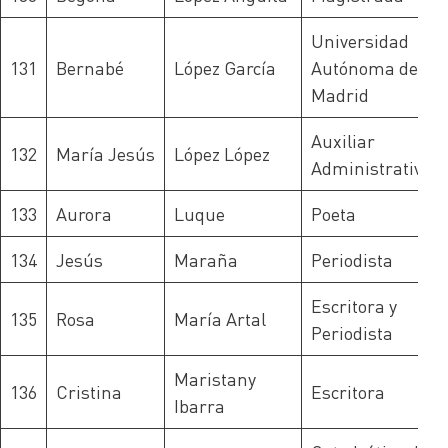
Universidad
131
Bernabé
López García
Autónoma de
Madrid
Auxiliar
132
María Jesús
López López
Administrativa
133
Aurora
Luque
Poeta
134
Jesús
Maraña
Periodista
Escritora y
135
Rosa
María Artal
Periodista
Maristany
136
Cristina
Escritora
Ibarra