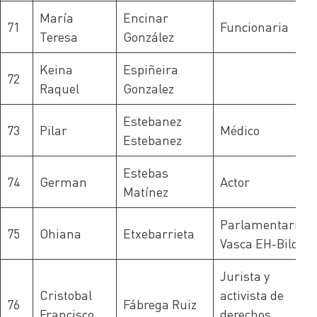
María
Encinar
71
Funcionaria
Teresa
González
Keina
Espiñeira
72
Raquel
Gonzalez
Estebanez
73
Pilar
Médico
Estebanez
Estebas
74
German
Actor
Matínez
Parlamentaria
75
Ohiana
Etxebarrieta
Vasca EH-Bildu
Jurista y
Cristobal
activista de
76
Fábrega Ruiz
Francisco
derechos