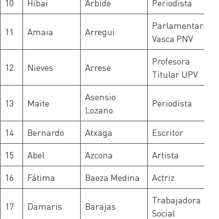
10
Hibai
Arbide
Periodista
Parlamentaria
11
Amaia
Arregui
Vasca PNV
Profesora
12
Nieves
Arrese
Titular UPV
Asensio
13
Maite
Periodista
Lozano
14
Bernardo
Atxaga
Escritor
15
Abel
Azcona
Artista
16
Fátima
Baeza Medina
Actriz
Trabajadora
17
Damaris
Barajas
Social