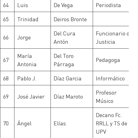
64
Luis
De Vega
Periodista
65
Trinidad
Deiros Bronte
Del Cura
Funcionario de
66
Jorge
Antón
Justicia
María
Del Toro
67
Pedagoga
Antonia
Párraga
68
Pablo J.
Díaz Garcia
Informático
Profesor
69
José Javier
Díaz Maroto
Músico
Decano Fc.
70
Ángel
Elías
RRLL y TS de la
UPV