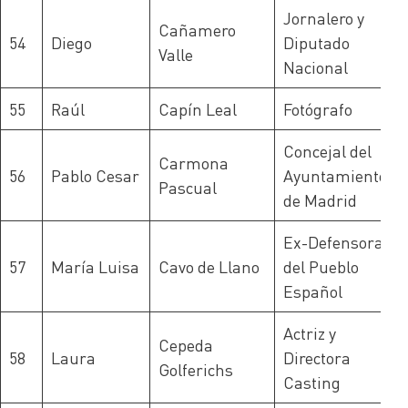
Jornalero y
Cañamero
54
Diego
Diputado
Valle
Nacional
55
Raúl
Capín Leal
Fotógrafo
Concejal del
Carmona
56
Pablo Cesar
Ayuntamiento
Pascual
de Madrid
Ex-Defensora
57
María Luisa
Cavo de Llano
del Pueblo
Español
Actriz y
Cepeda
58
Laura
Directora
Golferichs
Casting