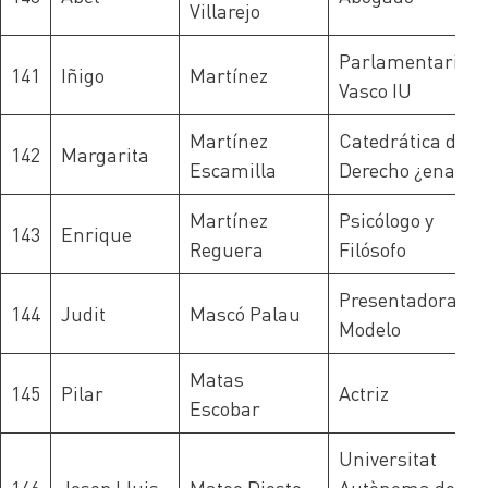
Villarejo
Parlamentario
141
Iñigo
Martínez
Vasco IU
Martínez
Catedrática de
142
Margarita
Escamilla
Derecho ¿enal
Martínez
Psicólogo y
143
Enrique
Reguera
Filósofo
Presentadora y
144
Judit
Mascó Palau
Modelo
Matas
145
Pilar
Actriz
Escobar
Universitat
146
Josep Lluis
Mateo Dieste
Autònoma de