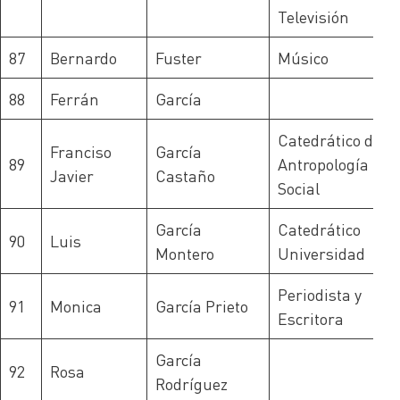
Televisión
87
Bernardo
Fuster
Músico
88
Ferrán
García
Catedrático de
Franciso
García
89
Antropología
Javier
Castaño
Social
García
Catedrático
90
Luis
Montero
Universidad
Periodista y
91
Monica
García Prieto
Escritora
García
92
Rosa
Rodríguez