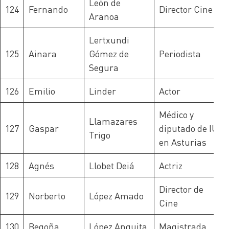
León de
124
Fernando
Director Cine
Aranoa
Lertxundi
125
Ainara
Gómez de
Periodista
Segura
126
Emilio
Linder
Actor
Médico y
Llamazares
127
Gaspar
diputado de IU
Trigo
en Asturias
128
Agnés
Llobet Deiá
Actriz
Director de
129
Norberto
López Amado
Cine
130
Begoña
López Anguita
Magistrada