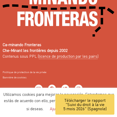
Ca-minando Fronteras
Che-Minant les frontières depuis 2002
Contenus sous PPL (
licence de production par les pairs
)
Politique de protection de la vie privée
Bannière de cookies
Utilizamos cookies para mejorar la navegación. Entendemos que
Télécharger le rapport
Web fait avec ♥ par
Nodo Común
estás de acuerdo con ello, pero puedes personalizar los ajustes
"Suivi du droit à la vie
5 mois 2026" (Spagnole)
si deseas.
Ajustes
ACEPTAR