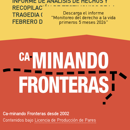
INFORME DE ANÁLISIS DE HECHOS Y
RECOPILACIÓN DE TESTIMONIOS DE LA
Descarga el informe
TRAGEDIA QUE TUVO LUGAR EL 6 DE
"Monitoreo del derecho a la vida
FEBRERO DE 2014
primeros 5 meses 2026"
Ca-minando Fronteras desde 2002
Contenidos bajo
Licencia de Producción de Pares