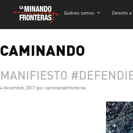
Quiénes somos
Derecho a 
Quiénes somos
Derecho a la vida
Portada
»
caminando
CAMINANDO
MANIFIESTO #DEFEND
4 diciembre, 2017
por
caminandofronteras