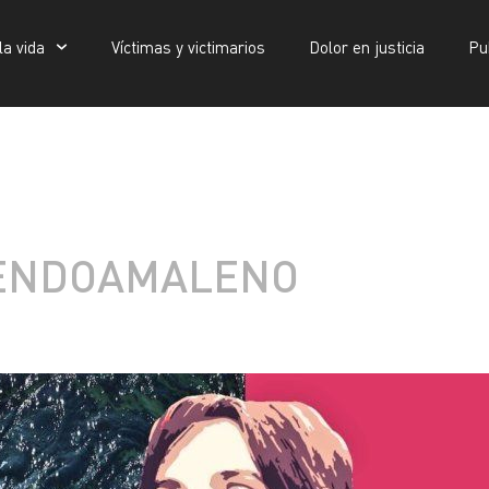
la vida
Víctimas y victimarios
Dolor en justicia
Pu
Víctimas y victimarios
Dolor en justicia
Publicaciones
IENDOAMALENO