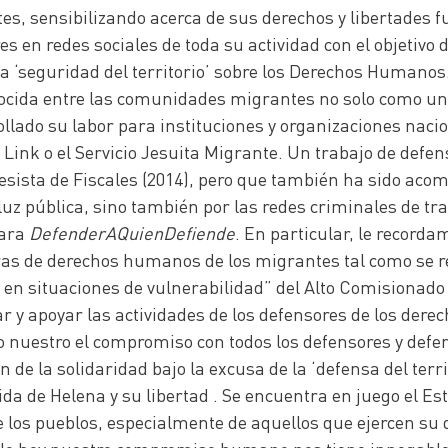
, sensibilizando acerca de sus derechos y libertades fu
 en redes sociales de toda su actividad con el objetivo
 la ‘seguridad del territorio’ sobre los Derechos Humanos
nocida entre las comunidades migrantes no solo como un
lado su labor para instituciones y organizaciones nacio
 Link o el Servicio Jesuita Migrante. Un trabajo de def
resista de Fiscales (2014), pero que también ha sido ac
luz pública, sino también por las redes criminales de tra
para
DefenderAQuienDefiende
. En particular, le recor
ras de derechos humanos de los migrantes tal como se re
 en situaciones de vulnerabilidad” del Alto Comisionad
etar y apoyar las actividades de los defensores de los d
o nuestro el compromiso con todos los defensores y defe
e la solidaridad bajo la excusa de la ‘defensa del territ
 de Helena y su libertad . Se encuentra en juego el Esta
e los pueblos, especialmente de aquellos que ejercen su