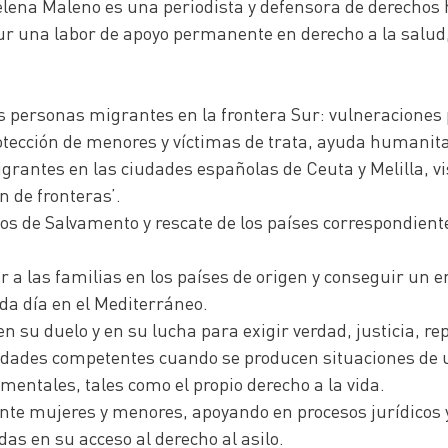
ena Maleno es una periodista y defensora de derechos 
r una labor de apoyo permanente en derecho a la salud, 
s personas migrantes en la frontera Sur: vulneraciones 
rotección de menores y víctimas de trata, ayuda humanitar
rantes en las ciudades españolas de Ceuta y Melilla, vis
n de fronteras’.
icios de Salvamento y rescate de los países correspondie
r a las familias en los países de origen y conseguir un 
da día en el Mediterráneo.
su duelo y en su lucha para exigir verdad, justicia, rep
oridades competentes cuando se producen situaciones de 
mentales, tales como el propio derecho a la vida.
mente mujeres y menores, apoyando en procesos jurídicos 
s en su acceso al derecho al asilo.