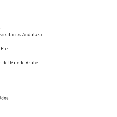
à
versitarios Andaluza
 Paz
os del Mundo Árabe
ldea