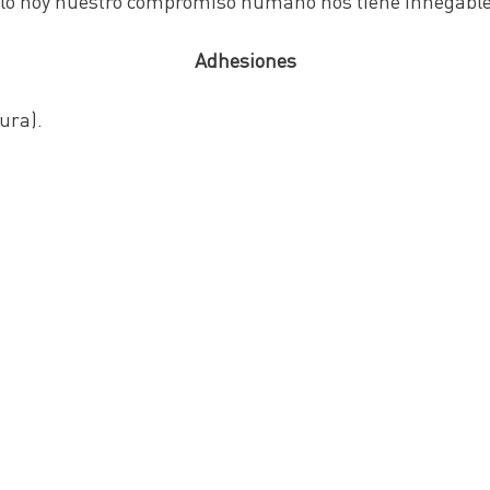
ello hoy nuestro compromiso humano nos tiene innegab
Adhesiones
tura).