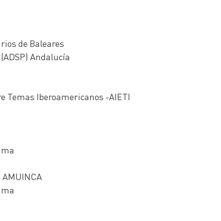
ios de Baleares
a (ADSP) Andalucía
obre Temas Iberoamericanos -AIETI
gama
n- AMUINCA
gama