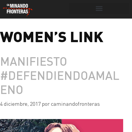
Botón de búsqueda
WOMEN’S LINK
Portada
»
women's link
MANIFIESTO
#DEFENDIENDOAMAL
ENO
4 diciembre, 2017
por
caminandofronteras