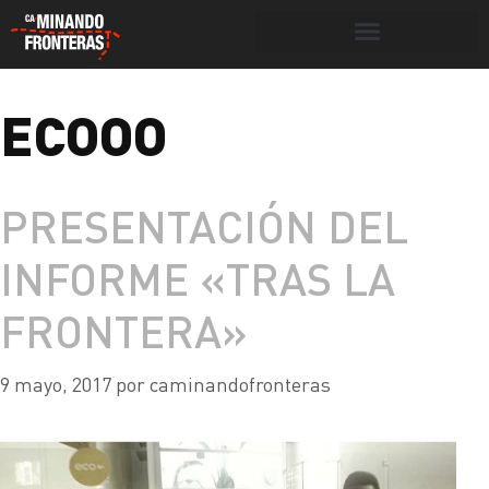
Botón de búsqueda
ECOOO
Portada
»
Ecooo
PRESENTACIÓN DEL
INFORME «TRAS LA
FRONTERA»
9 mayo, 2017
por
caminandofronteras