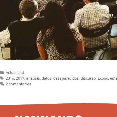
Actualidad
2016
,
2017
,
análisis
,
datos
,
desaparecidos
,
discurso
,
Ecooo
,
esta
2 comentarios