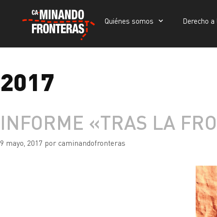
Quiénes somos
Derecho a 
Quiénes somos
Derecho a la vida
Portada
»
2017
2017
INFORME «TRAS LA FR
9 mayo, 2017
por
caminandofronteras