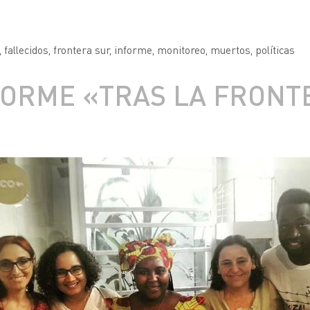
,
fallecidos
,
frontera sur
,
informe
,
monitoreo
,
muertos
,
políticas
FORME «TRAS LA FRONT