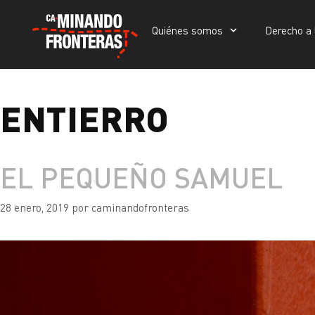
Quiénes somos
Derecho a 
Quiénes somos
Derecho a la vida
Portada
»
entierro
ENTIERRO
EL PEQUEÑO SAMUEL
28 enero, 2019
por
caminandofronteras