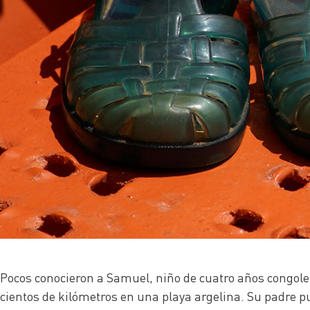
Pocos conocieron a Samuel, niño de cuatro años congoleñ
cientos de kilómetros en una playa argelina. Su padre 