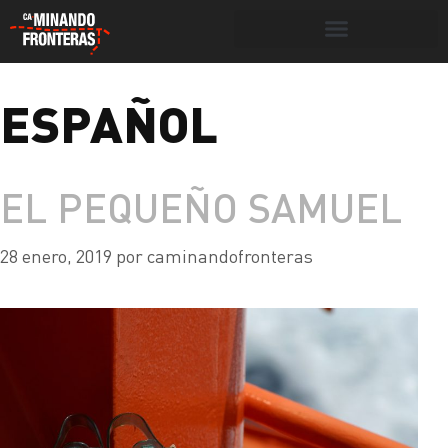
Botón de búsqueda
ESPAÑOL
Portada
»
español
EL PEQUEÑO SAMUEL
28 enero, 2019
por
caminandofronteras