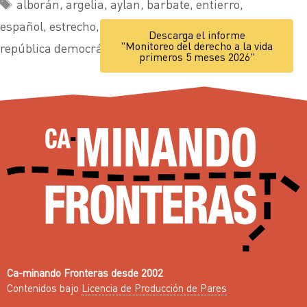
alborán
,
argelia
,
aylan
,
barbate
,
entierro
,
español
,
estrecho
,
lucha
,
padre
,
pequeño
,
rdc
,
Descarga el informe
"Monitoreo del derecho a la vida
república democrática de congo
,
samuel
,
veronique
primeros 5 meses 2026"
Ca-minando Fronteras desde 2002
Contenidos bajo
Licencia de Producción de Pares