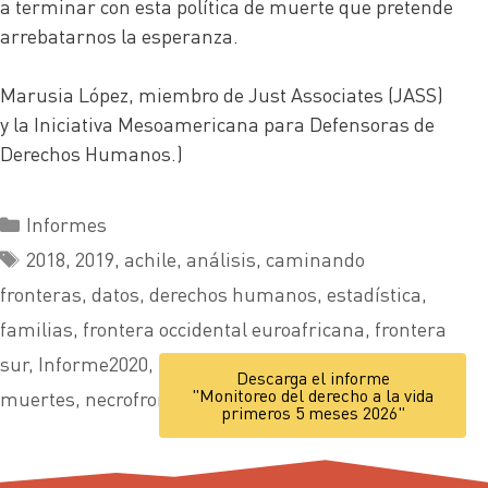
a terminar con esta política de muerte que pretende
arrebatarnos la esperanza.
Marusia López, miembro de Just Associates (JASS)
y la Iniciativa Mesoamericana para Defensoras de
Derechos Humanos.)
Informes
2018
,
2019
,
achile
,
análisis
,
caminando
fronteras
,
datos
,
derechos humanos
,
estadística
,
familias
,
frontera occidental euroafricana
,
frontera
sur
,
Informe2020
,
investigación
,
lucha
,
mbembe
,
Descarga el informe
"Monitoreo del derecho a la vida
muertes
,
necrofrontera
,
vida
primeros 5 meses 2026"