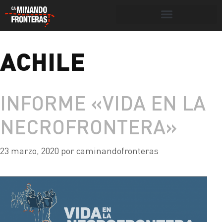
Botón de búsqueda
ACHILE
Portada
»
achile
INFORME «VIDA EN LA
NECROFRONTERA»
23 marzo, 2020
por
caminandofronteras