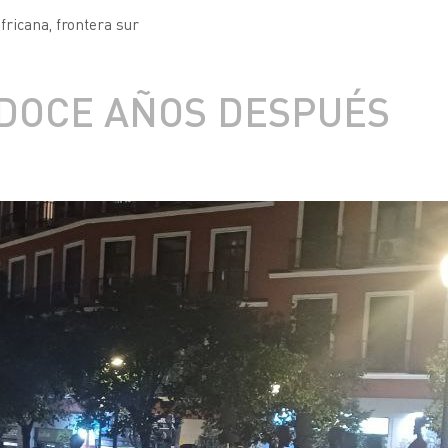
africana
,
frontera sur
 DOCE AÑOS DESPUÉS