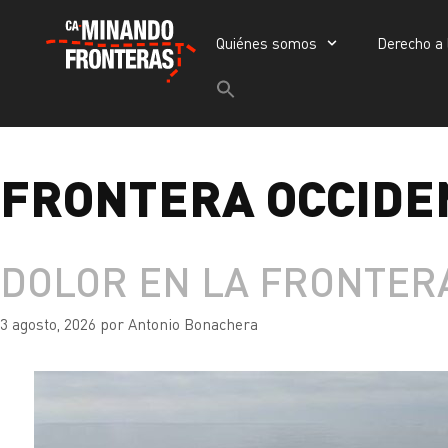
Quiénes somos
Derecho a 
Quiénes somos
Derecho a la vida
Buscar:
Botón de búsqueda
Portada
»
frontera occidental euroafr
FRONTERA OCCIDE
DOLOR EN LA FRONTER
3 agosto, 2026
por
Antonio Bonachera