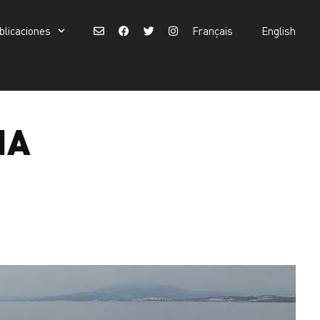
blicaciones
Français
English
Buscar:
Français
English
Botón de búsqueda
NA