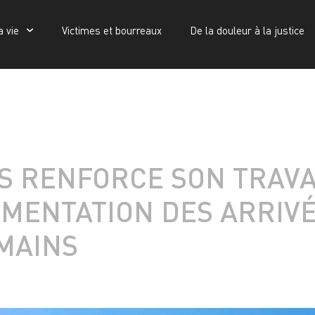
a vie
Victimes et bourreaux
De la douleur à la justice
Victimes et bourreaux
De la douleur à la justice
Publications
 RENFORCE SON TRAVAI
GMENTATION DES ARRIVÉ
MAINS