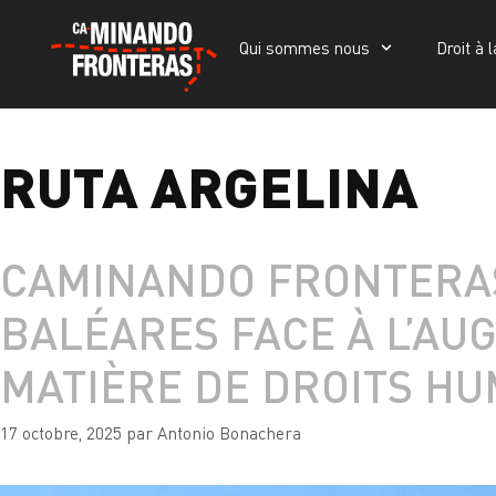
Qui sommes nous
Droit à l
Qui sommes nous
Droit à la vie
Portada
»
ruta argelina
RUTA ARGELINA
CAMINANDO FRONTERAS
BALÉARES FACE À L’AU
MATIÈRE DE DROITS HU
17 octobre, 2025
par
Antonio Bonachera