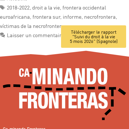
2018-2022
,
droit a la vie
,
frontera occidental
euroafricana
,
frontera sur
,
informe
,
necrofrontera
,
víctimas de la necrofrontera
Télécharger le rapport
Laisser un commentaire
"Suivi du droit à la vie
5 mois 2026" (Spagnole)
Ca-minando Fronteras