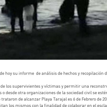
 de hoy su informe de análisis de hechos y recopilación d
e los supervivientes y víctimas y permitir una reconstru
 o desde otra organizaciones de la sociedad civil se esté
trataron de alcanzar Playa Tarajal es 6 de Febrero de 20
emitan los mismos con la finalidad de colaborar en el escl