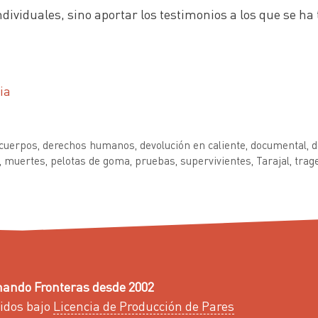
viduales, sino aportar los testimonios a los que se ha t
ia
cuerpos
,
derechos humanos
,
devolución en caliente
,
documental
,
d
,
muertes
,
pelotas de goma
,
pruebas
,
supervivientes
,
Tarajal
,
trag
ando Fronteras desde 2002
idos bajo
Licencia de Producción de Pares