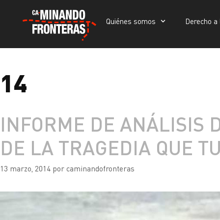
Quiénes somos
Derecho a 
Quiénes somos
Derecho a la vida
Portada
»
14
14
INFORME DE ANÁLISIS 
DE LA TRAGEDIA QUE TU
13 marzo, 2014
por
caminandofronteras