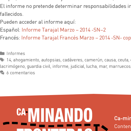
El informe no pretende determinar responsabilidades indi
fallecidos.
Pueden acceder al informe aquí:
Español:
Informe Tarajal Marzo – 2014 -SN–2
Francés:
Informe Tarajal Francés Marzo – 2014 -SN- cop
Informes
14
,
ahogamiento
,
autopsias
,
cadáveres
,
camerún
,
causa
,
ceuta
,
lacrimógeno
,
guardia civil
,
informe
,
judicial
,
lucha
,
mar
,
marruecos
6 comentarios
Ca-min
Conten