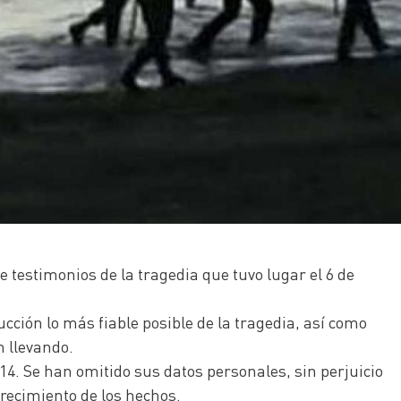
e testimonios de la tragedia que tuvo lugar el 6 de
cción lo más fiable posible de la tragedia, así como
n llevando.
14. Se han omitido sus datos personales, sin perjuicio
arecimiento de los hechos.