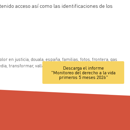
enido acceso así como las identificaciones de los
olor en justicia
,
douala
,
españa
,
familias
,
fotos
,
frontera
,
gas
edia
,
transformar
,
valla
,
víctimas
Descarga el informe
"Monitoreo del derecho a la vida
primeros 5 meses 2026"