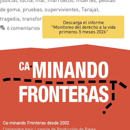
de goma
,
pruebas
,
supervivientes
,
Tarajal
,
tragedia
,
transformar
,
valla
,
víctimas
Descarga el informe
"Monitoreo del derecho a la vida
6 comentarios
primeros 5 meses 2026"
Ca-minando Fronteras desde 2002
Contenidos bajo
Licencia de Producción de Pares