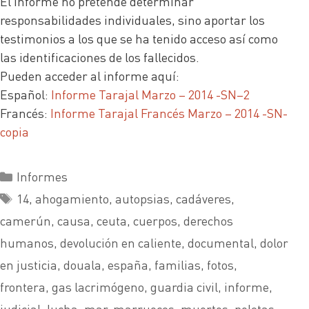
El informe no pretende determinar
responsabilidades individuales, sino aportar los
testimonios a los que se ha tenido acceso así como
las identificaciones de los fallecidos.
Pueden acceder al informe aquí:
Español:
Informe Tarajal Marzo – 2014 -SN–2
Francés:
Informe Tarajal Francés Marzo – 2014 -SN-
copia
Informes
14
,
ahogamiento
,
autopsias
,
cadáveres
,
camerún
,
causa
,
ceuta
,
cuerpos
,
derechos
humanos
,
devolución en caliente
,
documental
,
dolor
en justicia
,
douala
,
españa
,
familias
,
fotos
,
frontera
,
gas lacrimógeno
,
guardia civil
,
informe
,
judicial
,
lucha
,
mar
,
marruecos
,
muertes
,
pelotas